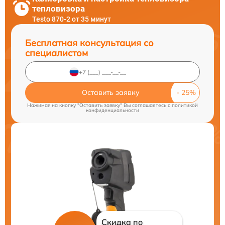
тепловизора
Testo 870-2 от 35 минут
Бесплатная консультация со
специалистом
Оставить заявку
Нажимая на кнопку "Оставить заявку" Вы соглашаетесь c
политикой
конфиденциальности
Скидка по