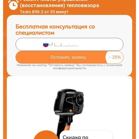
(восстановление) тепловизора
Testo 890-2 от 35 минут
Бесплатная консультация со
специалистом
Оставить заявку
Нажимая на кнопку "Оставить заявку" Вы соглашаетесь c
политикой
конфиденциальности
Скидка по