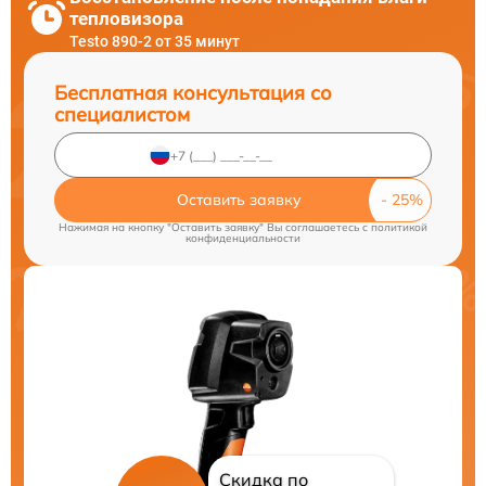
тепловизора
Testo 890-2 от 35 минут
Бесплатная консультация со
специалистом
Оставить заявку
Нажимая на кнопку "Оставить заявку" Вы соглашаетесь c
политикой
конфиденциальности
Скидка по